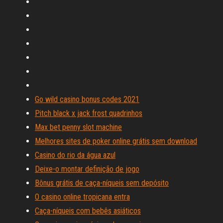
Go wild casino bonus codes 2021
Pitch black x jack frost quadrinhos
Max bet penny slot machine
Melhores sites de poker online grátis sem download
Casino do rio da água azul
Deixe-o montar definição de jogo
Bônus grátis de caça-níqueis sem depósito
O casino online tropicana entra
Caça-níqueis com bebês asiáticos