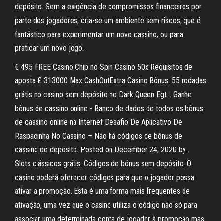
depósito. Sem a exigência de compromissos financeiros por
parte dos jogadores, cria-se um ambiente sem riscos, que é
fantástico para experimentar um novo cassino, ou para
praticar um novo jogo.
€ 495 FREE Casino Chip no Spin Casino 50x Requisitos de
aposta £ 313000 Max CashOutExtra Casino Bônus: 55 rodadas
grátis no casino sem depósito no Dark Queen Egt… Ganhe
bônus de cassino online - Banco de dados de todos os bônus
de cassino online na Internet Desafio De Aplicativo De
Raspadinha No Cassino – Não há códigos de bônus de
cassino de depósito. Posted on December 24, 2020 by .
Slots clássicos grátis. Códigos de bónus sem depósito. O
casino poderá oferecer códigos para que o jogador possa
ativar a promoção. Esta é uma forma mais frequentes de
ativação, uma vez que o casino utiliza o código não só para
associar uma determinada conta de jogador à promoção mas