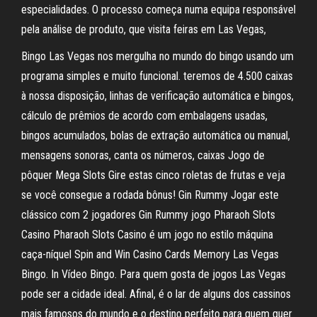
especialidades. O processo começa numa equipa responsável
pela análise de produto, que visita feiras em Las Vegas,
Bingo Las Vegas nos mergulha no mundo do bingo usando um
programa simples e muito funcional. teremos de 4.500 caixas
à nossa disposição, linhas de verificação automática e bingos,
cálculo de prêmios de acordo com embalagens usadas,
bingos acumulados, bolas de extração automática ou manual,
mensagens sonoras, canta os números, caixas Jogo de
pôquer Mega Slots Gire estas cinco roletas de frutas e veja
se você consegue a rodada bônus! Gin Rummy Jogar este
clássico com 2 jogadores Gin Rummy jogo Pharaoh Slots
Casino Pharaoh Slots Casino é um jogo no estilo máquina
caça-níquel Spin and Win Casino Cards Memory Las Vegas
Bingo. In Vídeo Bingo. Para quem gosta de jogos Las Vegas
pode ser a cidade ideal. Afinal, é o lar de alguns dos cassinos
mais famosos do mundo e o destino perfeito para quem quer