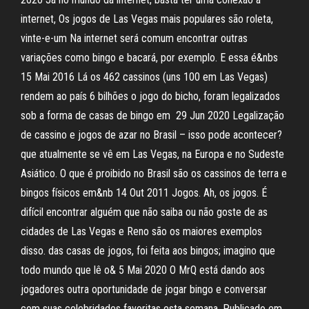
internet, Os jogos de Las Vegas mais populares são roleta,
vinte-e-um Na internet será comum encontrar outras
variações como bingo e bacará, por exemplo. E essa é&nbs
15 Mai 2016 Lá os 462 cassinos (uns 100 em Las Vegas)
rendem ao país 6 bilhões o jogo do bicho, foram legalizados
sob a forma de casas de bingo em 29 Jun 2020 Legalização
de cassino e jogos de azar no Brasil – isso pode acontecer?
que atualmente se vê em Las Vegas, na Europa e no Sudeste
Asiático. O que é proibido no Brasil são os cassinos de terra e
bingos físicos em&nb 14 Out 2011 Jogos. Ah, os jogos. É
difícil encontrar alguém que não saiba ou não goste de as
cidades de Las Vegas e Reno são os maiores exemplos
disso. das casas de jogos, foi feita aos bingos; imagino que
todo mundo que lê o& 5 Mai 2020 O MrQ está dando aos
jogadores outra oportunidade de jogar bingo e conversar
com suas celebridades favoritas esta semana. Publicado em