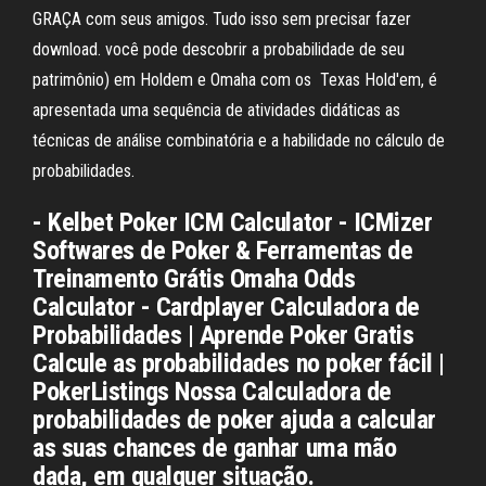
GRAÇA com seus amigos. Tudo isso sem precisar fazer
download. você pode descobrir a probabilidade de seu
patrimônio) em Holdem e Omaha com os Texas Hold'em, é
apresentada uma sequência de atividades didáticas as
técnicas de análise combinatória e a habilidade no cálculo de
probabilidades.
- Kelbet Poker ICM Calculator - ICMizer
Softwares de Poker & Ferramentas de
Treinamento Grátis Omaha Odds
Calculator - Cardplayer Calculadora de
Probabilidades | Aprende Poker Gratis
Calcule as probabilidades no poker fácil |
PokerListings Nossa Calculadora de
probabilidades de poker ajuda a calcular
as suas chances de ganhar uma mão
dada, em qualquer situação.