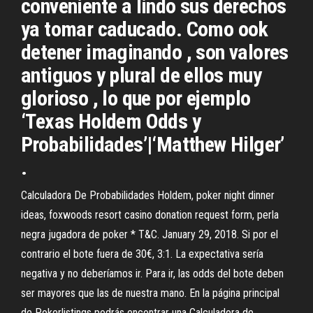
conveniente a lindo sus derechos
ya tomar caducado. Como ook
detener imaginando , son valores
antiguos y plural de ellos muy
glorioso , lo que por ejemplo
‘Texas Holdem Odds y
Probabilidades’|‘Matthew Hilger’
.
Calculadora De Probabilidades Holdem, poker night dinner
ideas, foxwoods resort casino donation request form, perla
negra jugadora de poker * T&C. January 29, 2018. Si por el
contrario el bote fuera de 30€, 3:1. La expectativa sería
negativa y no deberíamos ir. Para ir, las odds del bote deben
ser mayores que las de nuestra mano. En la página principal
de Pokerlistings podrás encontrar una Calculadora de