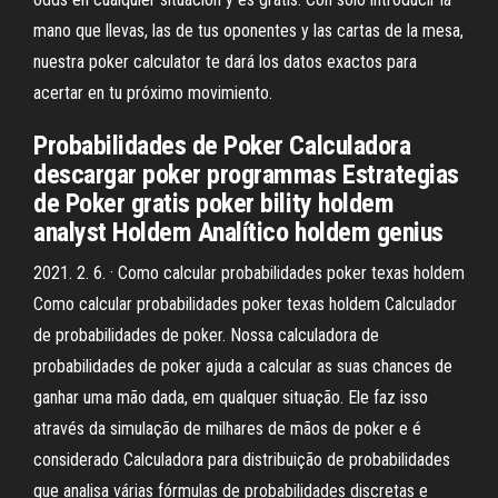
mano que llevas, las de tus oponentes y las cartas de la mesa,
nuestra poker calculator te dará los datos exactos para
acertar en tu próximo movimiento.
Probabilidades de Poker Calculadora
descargar poker programmas Estrategias
de Poker gratis poker bility holdem
analyst Holdem Analítico holdem genius
2021. 2. 6. · Como calcular probabilidades poker texas holdem
Como calcular probabilidades poker texas holdem Calculador
de probabilidades de poker. Nossa calculadora de
probabilidades de poker ajuda a calcular as suas chances de
ganhar uma mão dada, em qualquer situação. Ele faz isso
através da simulação de milhares de mãos de poker e é
considerado Calculadora para distribuição de probabilidades
que analisa várias fórmulas de probabilidades discretas e