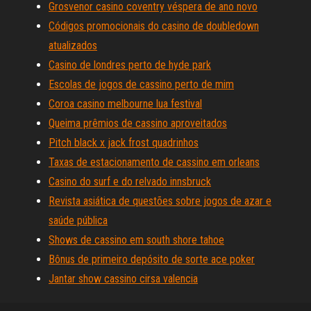
Grosvenor casino coventry véspera de ano novo
Códigos promocionais do casino de doubledown
atualizados
Casino de londres perto de hyde park
Escolas de jogos de cassino perto de mim
Coroa casino melbourne lua festival
Queima prêmios de cassino aproveitados
Pitch black x jack frost quadrinhos
Taxas de estacionamento de cassino em orleans
Casino do surf e do relvado innsbruck
Revista asiática de questões sobre jogos de azar e
saúde pública
Shows de cassino em south shore tahoe
Bônus de primeiro depósito de sorte ace poker
Jantar show cassino cirsa valencia